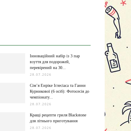
Інноваційний набір із 3 пар
взуття для подорожей,
перевірений на 30...
28.07.2026
Сім’я Енріке Іглесіаса та Ганни
Курникової (6 осіб): Фотосесія до
чемпіонату...
28.07.2026
Кращі рецепти гриля Blackstone
для літнього приготування
28.07.2026