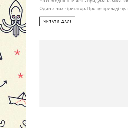
На сьогоднішній день придумана маса зас
Один з них - іригатор. Про це приладі чуло
ЧИТАТИ ДАЛІ