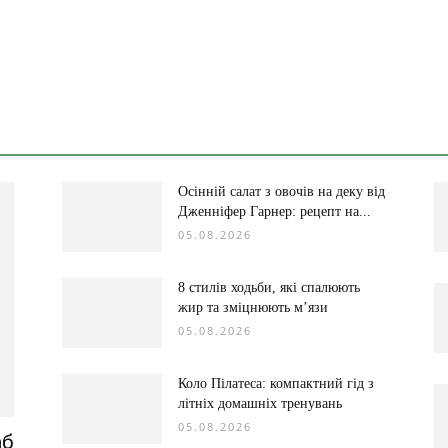
Осінній салат з овочів на деку від
Дженніфер Гарнер: рецепт на...
05.08.2026
8 стилів ходьби, які спалюють
жир та зміцнюють м’язи
05.08.2026
Коло Пілатеса: компактний гід з
літніх домашніх тренувань
05.08.2026
аб