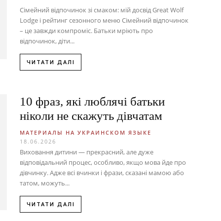
Сімейний відпочинок зі смаком: мій досвід Great Wolf
Lodge і рейтинг сезонного меню Сімейний відпочинок
– це завжди компроміс. Батьки мріють про
відпочинок, діти...
ЧИТАТИ ДАЛІ
10 фраз, які люблячі батьки
ніколи не скажуть дівчатам
МАТЕРИАЛЫ НА УКРАИНСКОМ ЯЗЫКЕ
18.06.2026
Виховання дитини — прекрасний, але дуже
відповідальний процес, особливо, якщо мова йде про
дівчинку. Адже всі вчинки і фрази, сказані мамою або
татом, можуть...
ЧИТАТИ ДАЛІ