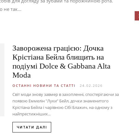
обів для догляду за зубами та порожниною рота.
 не так...
Заворожена грацією: Дочка
Крістіана Бейла блищить на
подіумі Dolce & Gabbana Alta
Moda
ОСТАННІ НОВИНИ ТА СТАТТІ
24.02.2026
Світ моди знову завмер в захопленні, спостерігаючи за
появою Еммелін "Луки" Бейл, дочки знаменитого
Крістіана Бейла і чарівною Сібі Блажич, на одному з
найпрестижніших...
ЧИТАТИ ДАЛІ