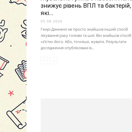
знижує рівень ВПЛ та бактерій,
які...
05.08.2026
Генрі Деннелл не просто знайшов інший спосіб
лікування раку голови та шиї. Він знайшов спосіб
«з’їсти» його. Або, точніше, жувати. Результати
дослідження опубліковані в...