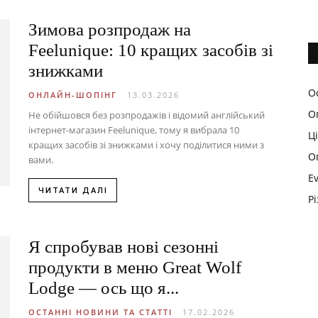
Зимова розпродаж на
Feelunique: 10 кращих засобів зі
знижками
О
ОНЛАЙН-ШОПІНГ
13.03.2026
О
Не обійшовся без розпродажів і відомий англійський
інтернет-магазин Feelunique, тому я вибрала 10
Ц
кращих засобів зі знижками і хочу поділитися ними з
О
вами.
E
ЧИТАТИ ДАЛІ
Р
Я спробував нові сезонні
продукти в меню Great Wolf
Lodge — ось що я...
ОСТАННІ НОВИНИ ТА СТАТТІ
17.02.2026