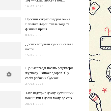
10) — огляд вмісту і мої...
16.07.2026
Простий секрет оздоровлення
Елізабет Херлі: тепла вода та
фізична праця
03.05.2026
Досить готувати сумний салат з
пасти
15.05.2026
Що насправді носять редактори
журналу “жіноче здоров’я” у
своїх робочих Сумках
27.02.2026
Тато підстриг дочку кухонними
ножицями і довів маму до сліз
28.04.2026