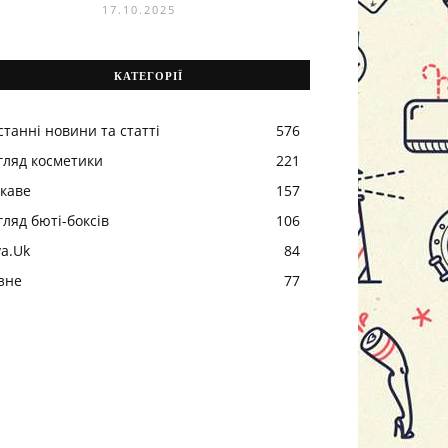
17.10.2025
КАТЕГОРІЇ
станні новини та статті
576
гляд косметики
221
ікаве
157
гляд бюті-боксів
106
va.Uk
84
ізне
77