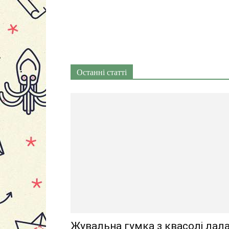
Останні статті
Жувальна гумка з квасолі лал