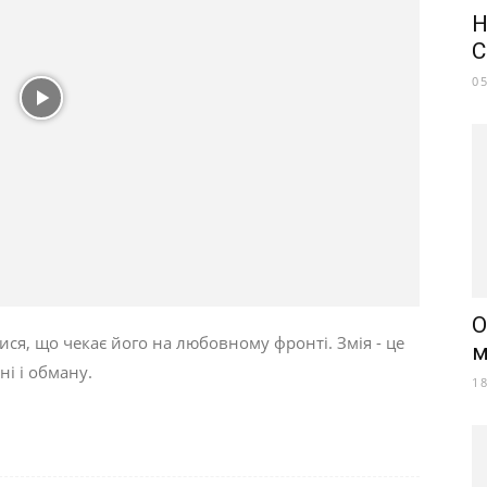
Н
C
0
О
тися, що чекає його на любовному фронті. Змія - це
м
ні і обману.
1