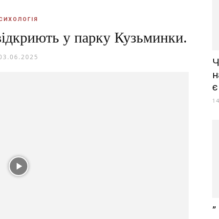
СИХОЛОГІЯ
відкриють у парку Кузьминки.
03.06.2025
Ч
н
є
1
”