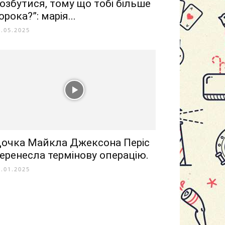
озбутися, тому що тобі більше
орока?”: марія...
4.05.2025
очка Майкла Джексона Періс
еренесла термінову операцію.
3.01.2025