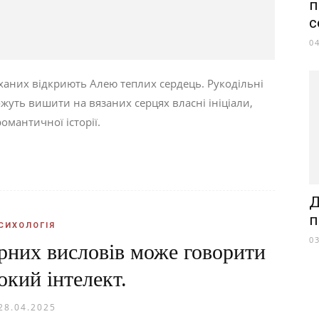
п
с
0
оханих відкриють Алею теплих сердець. Рукодільні
жуть вишити на вязаних серцях власні ініціали,
омантичної історії.
Д
п
СИХОЛОГІЯ
0
рних висловів може говорити
окий інтелект.
28.04.2025