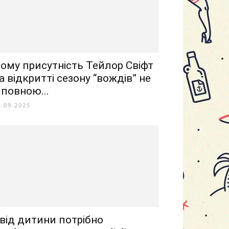
ому присутність Тейлор Свіфт
а відкритті сезону “вождів” не
 повною...
4.09.2025
 від дитини потрібно