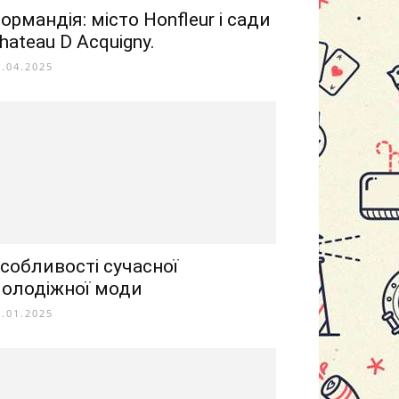
ормандія: місто Honfleur і сади
hateau D Acquigny.
5.04.2025
собливості сучасної
олодіжної моди
8.01.2025