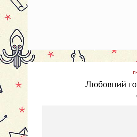
П
Любовний гор