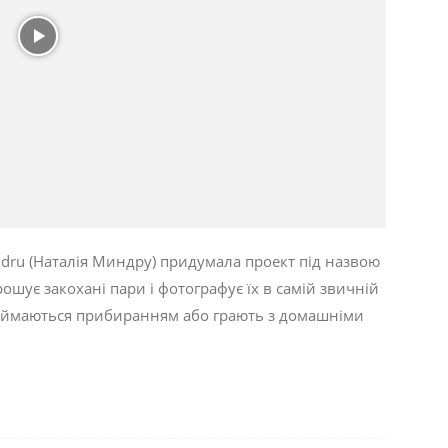
indru (Наталія Миндру) придумала проект під назвою
рошує закохані пари і фотографує їх в самій звичній
, займаються прибиранням або грають з домашніми