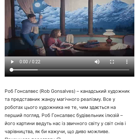
Роб Гонсалвес (Rob Gonsalves) – канадський художник
та представник жанру магічного реалізму. Все у
роботах цього художника не те, чим здається на
перший погляд. Роб Гонсалвес будівельник ілюзій –
його картини ведуть нас із звичного світу у світ снів і
чарівництва, як би кажучи, що диво можливе.