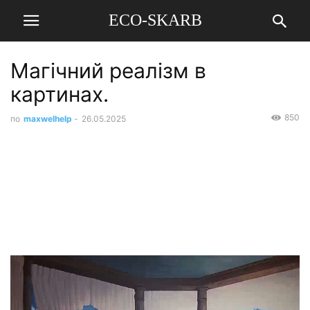
ECO-SKARB
Магічний реалізм в
картинах.
850
по
maxwelhelp
-
26.05.2025