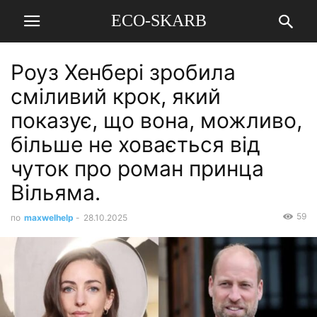
ECO-SKARB
Роуз Хенбері зробила
сміливий крок, який
показує, що вона, можливо,
більше не ховається від
чуток про роман принца
Вільяма.
59
по
maxwelhelp
-
28.10.2025