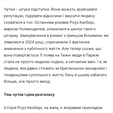
Чутки – штука підступна. Вони можуть зруйнувати
репутацію, підірвати відносини і змусити людину
сховатися в тіні. Останніми роками Роуз Ханбері,
маркіза Чолмонделей, опинилася в центрі такого
шторму. Звинувачення в романі з принцом Вільямом, які
з’явилися в 2024 році, спричинили її фактичне
зникнення з публічного життя. Але тепер схоже, що
вона повертається. Її поява на Тижні моди в Парижі
стала не просто модною подією, а сигналом змін. І я, як
людина, яка давно стежить за британською монархією і
тенденціями суспільного життя, бачу в цьому набагато
більше, ніж просто вихід.
Тінь чуток і ціна розголосу
Історія Роуз Хенбері, на жаль, є яскравим прикладом