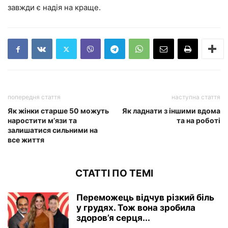
завжди є надія на краще.
попередня стаття
наступна стаття
Як жінки старше 50 можуть
Як ладнати з іншими вдома
наростити м’язи та
та на роботі
залишатися сильними на
все життя
СТАТТІ ПО ТЕМІ
Переможець відчув різкий біль
у грудях. Тож вона зробила
здоров’я серця...