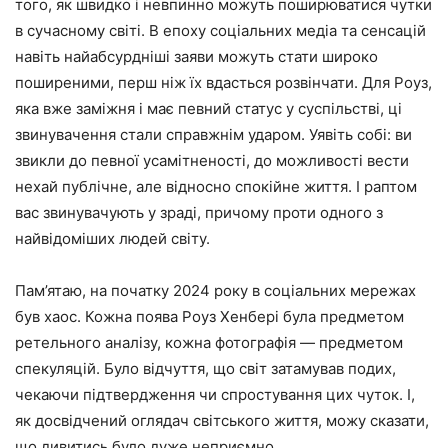
того, як швидко і невпинно можуть поширюватися чутки
в сучасному світі. В епоху соціальних медіа та сенсацій
навіть найабсурдніші заяви можуть стати широко
поширеними, перш ніж їх вдасться розвінчати. Для Роуз,
яка вже заміжня і має певний статус у суспільстві, ці
звинувачення стали справжнім ударом. Уявіть собі: ви
звикли до певної усамітненості, до можливості вести
нехай публічне, але відносно спокійне життя. І раптом
вас звинувачують у зраді, причому проти одного з
найвідоміших людей світу.
Пам’ятаю, на початку 2024 року в соціальних мережах
був хаос. Кожна поява Роуз Хенбері була предметом
ретельного аналізу, кожна фотографія — предметом
спекуляцій. Було відчуття, що світ затамував подих,
чекаючи підтвердження чи спростування цих чуток. І,
як досвідчений оглядач світського життя, можу сказати,
що дивитись було дуже неприємно.