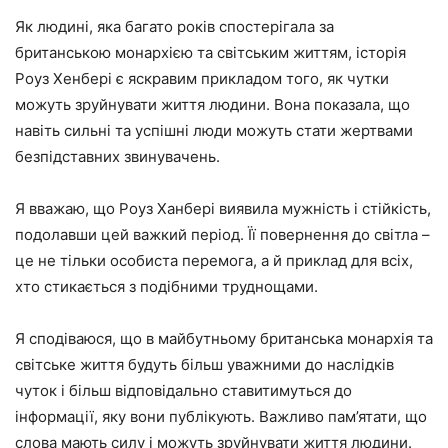
Як людині, яка багато років спостерігала за
британською монархією та світським життям, історія
Роуз Хенбері є яскравим прикладом того, як чутки
можуть зруйнувати життя людини. Вона показала, що
навіть сильні та успішні люди можуть стати жертвами
безпідставних звинувачень.
Я вважаю, що Роуз Ханбері виявила мужність і стійкість,
подолавши цей важкий період. Її повернення до світла –
це не тільки особиста перемога, а й приклад для всіх,
хто стикається з подібними труднощами.
Я сподіваюся, що в майбутньому британська монархія та
світське життя будуть більш уважними до наслідків
чуток і більш відповідально ставитимуться до
інформації, яку вони публікують. Важливо пам’ятати, що
слова мають силу і можуть зруйнувати життя людини.