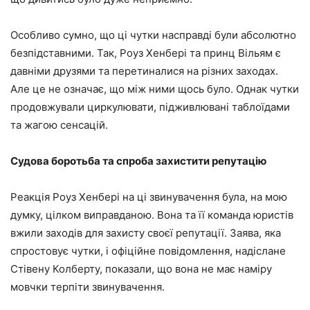
Особливо сумно, що ці чутки насправді були абсолютно
безпідставними. Так, Роуз Хенбері та принц Вільям є
давніми друзями та перетиналися на різних заходах.
Але це не означає, що між ними щось було. Однак чутки
продовжували циркулювати, підживлювані таблоїдами
та жагою сенсацій.
Судова боротьба та спроба захистити репутацію
Реакція Роуз Хенбері на ці звинувачення була, на мою
думку, цілком виправданою. Вона та її команда юристів
вжили заходів для захисту своєї репутації. Заява, яка
спростовує чутки, і офіційне повідомлення, надіслане
Стівену Колберту, показали, що вона не має наміру
мовчки терпіти звинувачення.