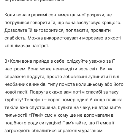
Коли вона в режимі сентиментальної розрухи, не
потрудився говорити їй, що вона заслуговує кращого.
Дозвольте їй виговоритися, поплакати, проявити
слабкість. Можна використовувати морозиво в якості
«піднімача» настрої.
3) Коли вона прийде в себе, слідкуйте уважно за її
настроєм. Вона може ненавидіти весь світ. Ви, як
справжня подруга, просто зобов’язані зупинити її від
необачних вчинків, типу помста колишньому або його
нової пасії. Подруга скаже вам потім спасибі за таку
турботу! Телефон – ворог номер один! А якщо пляшка
текіли вже спустошена, будьте на чеку, не втрачайте
пильності! «П’яні» смс нікому ще не допомагали в
подібного роду ситуаціях! Пам’ятайте, що її емоції
загрожують обвалитися справжнім ураганом!