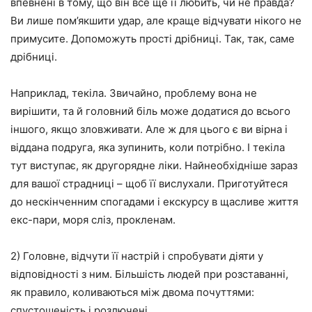
впевнені в тому, що він все ще її любить, чи не правда?
Ви лише пом’якшити удар, але краще відчувати нікого не
примусите. Допоможуть прості дрібниці. Так, так, саме
дрібниці.
Наприклад, текіла. Звичайно, проблему вона не
вирішити, та й головний біль може додатися до всього
іншого, якщо зловживати. Але ж для цього є ви вірна і
віддана подруга, яка зупинить, коли потрібно. І текіла
тут виступає, як другорядне ліки. Найнеобхідніше зараз
для вашої страдниці – щоб її вислухали. Приготуйтеся
до нескінченним спогадами і екскурсу в щасливе життя
екс-пари, моря сліз, прокленам.
2) Головне, відчути її настрій і спробувати діяти у
відповідності з ним. Більшість людей при розставанні,
як правило, коливаються між двома почуттями:
спустошеність і розлючені.