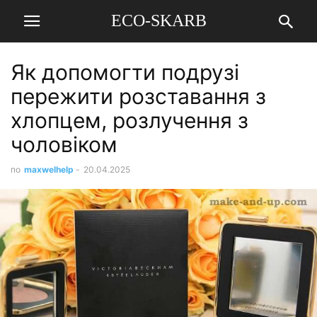
ECO-SKARB
Як допомогти подрузі
пережити розставання з
хлопцем, розлучення з
чоловіком
по
maxwelhelp
-
20.04.2025