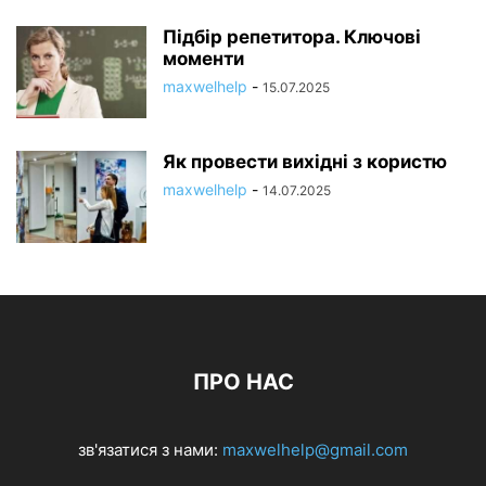
Підбір репетитора. Ключові
моменти
maxwelhelp
-
15.07.2025
Як провести вихідні з користю
maxwelhelp
-
14.07.2025
ПРО НАС
зв'язатися з нами:
maxwelhelp@gmail.com