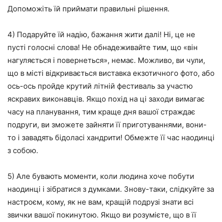
Допоможіть їй приймати правильні рішення.
4) Подаруйте їй надію, бажання жити далі! Ні, це не
пусті голосні слова! Не обнадеживайте тим, що «він
нагуляється і повернеться», немає. Можливо, ви чули,
що в місті відкривається виставка екзотичного фото, або
ось-ось пройде крутий літній фестиваль за участю
яскравих виконавців. Якщо похід на ці заходи вимагає
часу на планування, тим краще дня вашої страждає
подруги, ви зможете зайняти її приготуваннями, вони-
то і завадять бідоласі хандрити! Обмежте її час наодинці
з собою.
5) Але бувають моменти, коли людина хоче побути
наодинці і зібратися з думками. Знову-таки, слідкуйте за
настроєм, кому, як не вам, кращій подрузі знати всі
звички вашої покинутою. Якщо ви розумієте, що в її