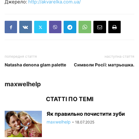
Джерело:
http://akvarelka.com.ua/
попередня стаття
наступна стаття
Natasha denona glam palette
Символи Росії: матрьошка.
maxwelhelp
СТАТТІ ПО ТЕМІ
Як правильно почистити зуби
maxwelhelp
-
18.07.2025