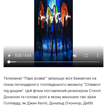
Телеканал “Парк розваг” запрошує всіх бажаючих на
показ легендарного голлівудського мюзиклу “Співаючі
під дощем”. Цей фільм поставлений режисером Стенлі
Доненом та головні ролі в якому виконали такі зірки
Голлівуду, як Джин Келлі, Дональд О’коннор, Деббі