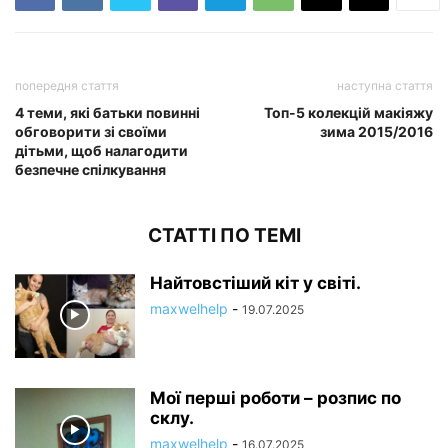
попередня стаття
наступна стаття
4 теми, які батьки повинні
Топ-5 колекцій макіяжу
обговорити зі своїми
зима 2015/2016
дітьми, щоб налагодити
безпечне спілкування
СТАТТІ ПО ТЕМІ
Найтовстіший кіт у світі.
maxwelhelp
-
19.07.2025
Мої перші роботи – розпис по
склу.
maxwelhelp
-
16.07.2025