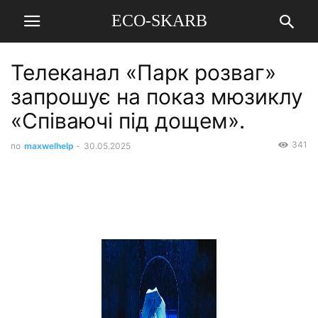
ECO-SKARB
Телеканал «Парк розваг»
запрошує на показ мюзиклу
«Співаючі під дощем».
341
по
maxwelhelp
-
30.05.2025