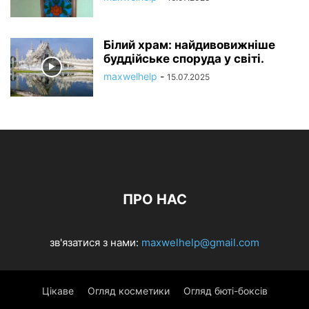
Білий храм: найдивовижніше
буддійське споруда у світі.
maxwelhelp
-
15.07.2025
ПРО НАС
зв'язатися з нами:
maxwelhelp@gmail.com
Цікаве
Огляд косметики
Огляд бюті-боксів