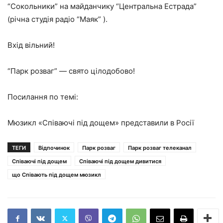
“Сокольники” на майданчику “Центральна Естрада”
(річна студія радіо “Маяк” ).
Вхід вільний!
“Парк розваг” — свято цілодобово!
Посилання по темі:
Мюзикл «Співаючі під дощем» представили в Росії
ТЕГИ
Відпочинок
Парк розваг
Парк розваг телеканал
Співаючі під дощем
Співаючі під дощем дивитися
що Співають під дощем мюзикл