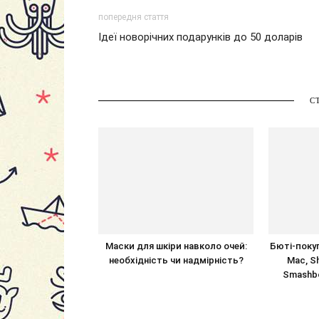
попередня стаття
Ідеї новорічних подарунків до 50 доларів
С
Маски для шкіри навколо очей:
Бюті-покуп
необхідність чи надмірність?
Mac, Sh
Smashbox