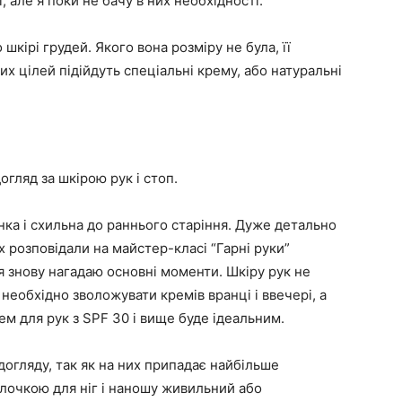
 але я поки не бачу в них необхідності.
 шкірі грудей. Якого вона розміру не була, її
их цілей підійдуть спеціальні крему, або натуральні
огляд за шкірою рук і стоп.
онка і схильна до раннього старіння. Дуже детально
х розповідали на майстер-класі “Гарні руки”
я знову нагадаю основні моменти. Шкіру рук не
обхідно зволожувати кремів вранці і ввечері, а
ем для рук з SPF 30 і вище буде ідеальним.
догляду, так як на них припадає найбільше
лочкою для ніг і наношу живильний або