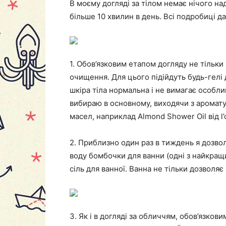
В моєму догляді за тілом немає нічого на
більше 10 хвилин в день. Всі подробиці да
1. Обов’язковим етапом догляду не тільки 
очищення. Для цього підійдуть будь-гелі 
шкіра тіла нормальна і не вимагає особлив
вибираю в основному, виходячи з аромату
масел, наприклад Almond Shower Oil від l’
2. Приблизно один раз в тиждень я дозвол
воду бомбочки для ванни (одні з найкращ
сіль для ванної. Ванна не тільки дозволяє
3. Як і в догляді за обличчям, обов’язко