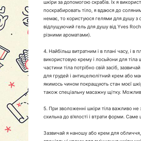
шкіри за допомогою скрабів. Їх я викорис
поскрабировать тіло, я вдаюся до соляни
немає, то користуюся гелями для душу з
відлущуючий гель для душу від Yves Roche
різними ароматами).
4. Найбільш витратним і в плані часу, і в 
використовую крему і лосьйони для тіла щ
частини тіла потрібно свій засіб, зазвич
для грудей і антицелюлітний крем або ма
якимось чином покращують стан моєї шкі
також спеціальну масажну щітку. Можливо
5. При зволоженні шкіри тіла важливо не 
схильна до в’ялості і втрати форми. Саме 
Зазвичай я наношу або крем для обличчя,