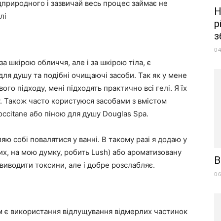
дприродного і зазвичай весь процес займає не
Н
лі
р
з
0
за шкірою обличчя, але і за шкірою тіла, є
для душу та подібні очищаючі засоби. Так як у мене
ого підходу, мені підходять практично всі гелі. Я їх
. Також часто користуюся засобами з вмістом
occitane або піною для душу Douglas Spa.
яю собі повалятися у ванні. В такому разі я додаю у
их, на мою думку, робить Lush) або ароматизовану
В
 виводити токсини, але і добре розслабляє.
0
вим є використання відлущування відмерлих частинок