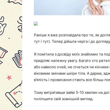
Раніше я вже розповідала про те, як догл
тут і тут). Тепер дійшла черга і до догляду
Я помітила з досвіду моїх знайомих та по
приділяє належну увагу. Багато хто ретел
або навколо очей, не січеться чи кінчики 
віковими змінами шкіри тіла. А дарма, ад
в’ялість і провисання стають все більш по
Тому витративши зайві 5-10 хвилин на дог
поліпшите свій зовнішній вигляд.