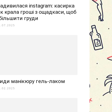
адивилася instagram: касирка
ік крала гроші з ощадкаси, щоб
більшити груди
4.07.2025
иди манікюру гель-лаком
6.02.2025