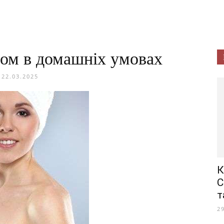
лом в домашніх умовах
22.03.2025
К
C
т
2