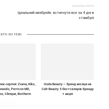
наступна стаття
Ідеальний мінібрейк: встигнути все за 4 дні в
стамбулі
ТАТТІ ПО ТЕМІ
ки серпня: Zoeva, Kiko,
Huda Beauty — бренд місяця на
iseido, Perricon MD,
Cult Beauty. 5 бестселерів бренду
, Clinique, Biotherm
+ акція