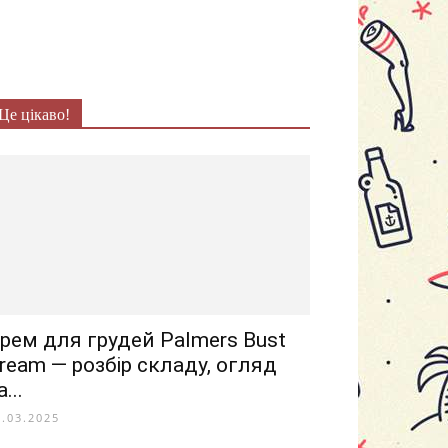
Це цікаво!
рем для грудей Palmers Bust
ream — розбір складу, огляд
а...
9.03.2025