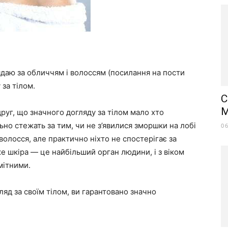
ядаю за обличчям і волоссям (посилання на пости
 за тілом.
C
M
друг, що значного догляду за тілом мало хто
ьно стежать за тим, чи не з’явилися зморшки на лобі
0
волосся, але практично ніхто не спостерігає за
же шкіра — це найбільший орган людини, і з віком
мітними.
ляд за своїм тілом, ви гарантовано значно