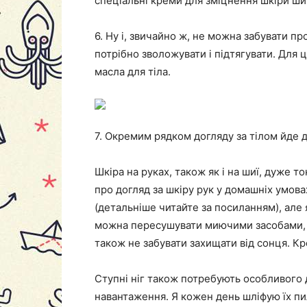
спеціальні креми для зміцнення шкіри шиї,
6. Ну і, звичайно ж, не можна забувати про
потрібно зволожувати і підтягувати. Для ц
масла для тіла.
7. Окремим рядком догляду за тілом йде д
Шкіра на руках, також як і на шиї, дуже т
про догляд за шкіру рук у домашніх умова
(детальніше читайте за посиланням), але 
можна пересушувати миючими засобами, не
також не забувати захищати від сонця. Кр
Ступні ніг також потребують особливого 
навантаження. Я кожен день шліфую їх пи