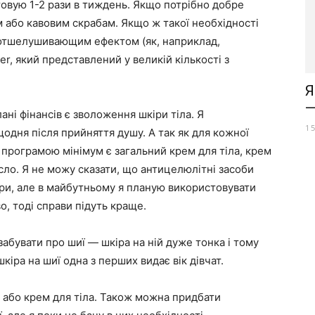
товую 1-2 рази в тиждень. Якщо потрібно добре
м або кавовим скрабам. Якщо ж такої необхідності
 отшелушивающим ефектом (як, наприклад,
r, який представлений у великій кількості з
Я
—
плані фінансів є зволоження шкіри тіла. Я
1
одня після прийняття душу. А так як для кожної
ай програмою мінімум є загальний крем для тіла, крем
сло. Я не можу сказати, що антицелюлітні засоби
ри, але в майбутньому я планую використовувати
, тоді справи підуть краще.
забувати про шиї — шкіра на ній дуже тонка і тому
шкіра на шиї одна з перших видає вік дівчат.
 або крем для тіла. Також можна придбати